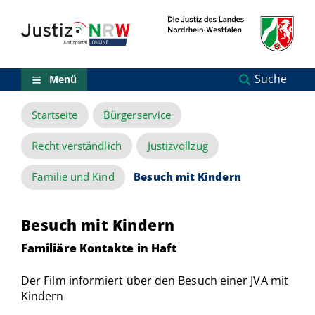
Direkt
Orientierungsbereich
zum
(Sprungmarken)
Inhalt
Zum
technischen
Menü
Suche
Menü
Zur
Suche
Startseite
Bürgerservice
Zur
NRW-
Entscheidungssuche
Recht verständlich
Justizvollzug
Zur
Hauptnavigation
Familie und Kind
Besuch mit Kindern
Zum
aktuellen
Inhalt
Besuch mit Kindern
Zu
ausgewählten
Familiäre Kontakte in Haft
Links
zu
Der Film informiert über den Besuch einer JVA mit
einzelnen
Kindern
Seiten