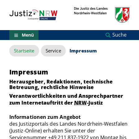
Direkt
Orientierungsbereich
zum
(Sprungmarken)
Inhalt
Zum
technischen
Menü
Suche
Menü
Zur
Suche
Startseite
Service
Impressum
Zur
NRW-
Entscheidungssuche
Zur
Impressum
Hauptnavigation
Herausgeber, Redaktionen, technische
Zum
Betreuung, rechtliche Hinweise
aktuellen
Inhalt
Verantwortlichkeiten und Ansprechpartner
Zu
zum Internetauftritt der
NRW
-Justiz
ausgewählten
Links
Informationen zum Angebot
zu
des Justizportals des Landes Nordrhein-Westfalen
einzelnen
(Justiz-Online) erhalten Sie unter der
Seiten
Servicenummer +49 211 837-1922 von Montag bis