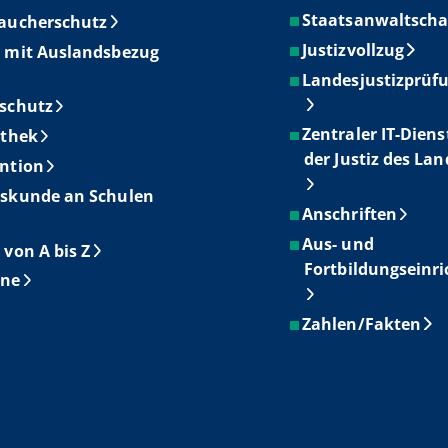
Staatsanwaltscha
aucherschutz
Justizvollzug
 mit Auslandsbezug
Landesjustizprüf
schutz
Zentraler IT-Diens
othek
der Justiz des La
ntion
skunde an Schulen
Anschriften
Aus- und
 von A bis Z
Fortbildungseinr
ine
Zahlen/Fakten