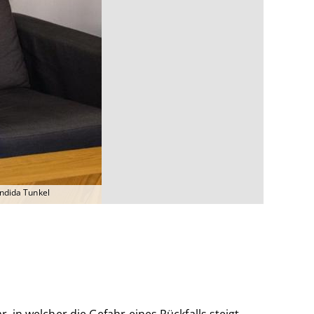
andida Tunkel
, in welcher die Gefahr eines Rückfalls steigt.