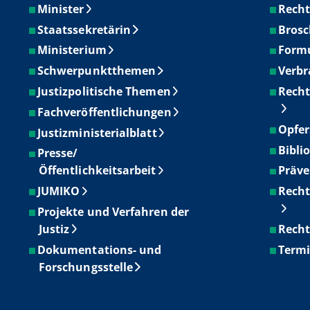
Minister
Recht
Staatssekretärin
Brosc
Ministerium
Form
Schwerpunktthemen
Verbr
Justizpolitische Themen
Recht
Fachveröffentlichungen
Opfer
Justizministerialblatt
Bibli
Presse/
Öffentlichkeitsarbeit
Präve
JUMIKO
Recht
Projekte und Verfahren der
Justiz
Recht
Dokumentations- und
Term
Forschungsstelle