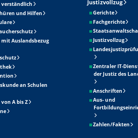
Justizvollzug
 verständlich
Gerichte
hüren und Hilfen
Fachgerichte
ulare
Staatsanwaltscha
aucherschutz
Justizvollzug
 mit Auslandsbezug
Landesjustizprüf
schutz
Zentraler IT-Diens
othek
der Justiz des La
ntion
skunde an Schulen
Anschriften
Aus- und
 von A bis Z
Fortbildungseinr
ine
Zahlen/Fakten