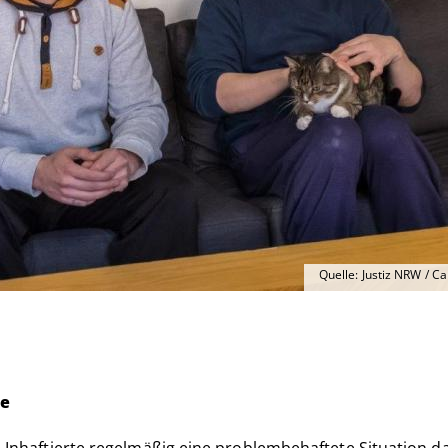
Quelle: Justiz NRW / C
te
 Inhaftierte regelmäßig eine problembehaftete Situation dar