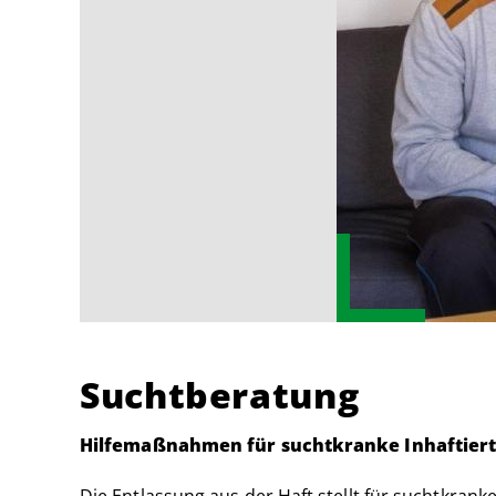
Suchtberatung
Hilfemaßnahmen für suchtkranke Inhaftier
Die Entlassung aus der Haft stellt für suchtkranke