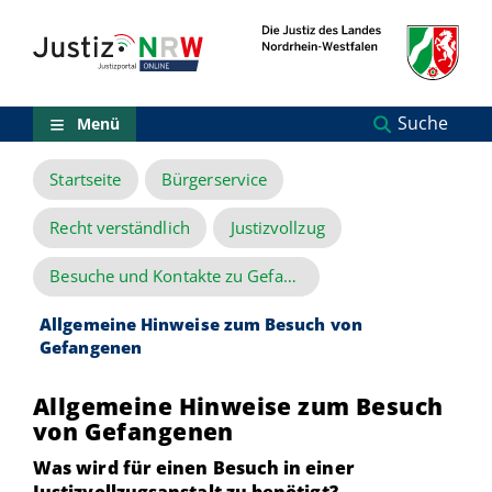
Direkt
Orientierungsbereich
zum
(Sprungmarken)
Inhalt
Zum
technischen
Menü
Suche
Menü
Zur
Suche
Startseite
Bürgerservice
Zur
NRW-
Entscheidungssuche
Recht verständlich
Justizvollzug
Zur
Hauptnavigation
Besuche und Kontakte zu Gefangenen
Zum
aktuellen
Allgemeine Hinweise zum Besuch von
Inhalt
Gefangenen
Zu
ausgewählten
Links
Allgemeine Hinweise zum Besuch
zu
von Gefangenen
einzelnen
Was wird für einen Besuch in einer
Seiten
Justizvollzugsanstalt zu benötigt?