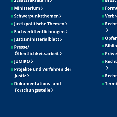
Staatssekretärin
Brosc
Ministerium
Form
Schwerpunktthemen
Verbr
Justizpolitische Themen
Recht
Fachveröffentlichungen
Opfer
Justizministerialblatt
Bibli
Presse/
Öffentlichkeitsarbeit
Präve
JUMIKO
Recht
Projekte und Verfahren der
Justiz
Recht
Dokumentations- und
Term
Forschungsstelle