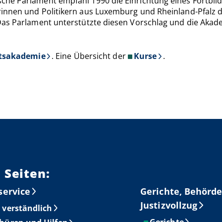
he Parlament empfahl 1990 die Einrichtung eines Fortbild
innen und Politikern aus Luxemburg und Rheinland-Pfalz d
as Parlament unterstützte diesen Vorschlag und die Akadem
tsakademie
. Eine Übersicht der
Kurse
.
 Seiten:
service
Gerichte, Behörde
Justizvollzug
 verständlich
Gerichte