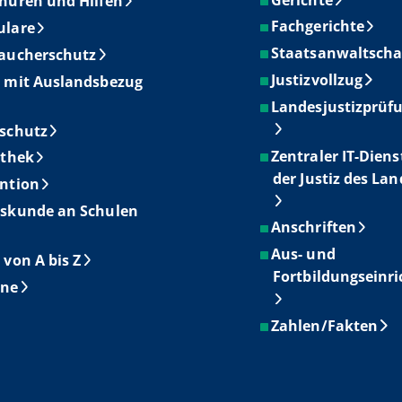
hüren und Hilfen
Fachgerichte
ulare
Staatsanwaltscha
aucherschutz
Justizvollzug
 mit Auslandsbezug
Landesjustizprüf
schutz
Zentraler IT-Diens
othek
der Justiz des La
ntion
skunde an Schulen
Anschriften
Aus- und
 von A bis Z
Fortbildungseinr
ine
Zahlen/Fakten