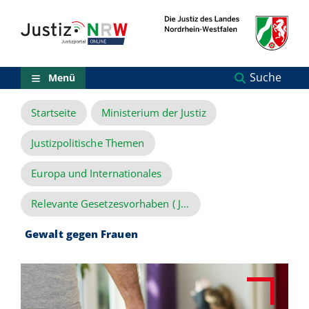
Direkt
Orientierungsbereich
zum
(Sprungmarken)
Inhalt
Zum
technischen
Menü
Suche
Menü
Zur
Suche
Startseite
Ministerium der Justiz
Zur
NRW-
Entscheidungssuche
Justizpolitische Themen
Zur
Hauptnavigation
Europa und Internationales
Zum
aktuellen
Relevante Gesetzesvorhaben ( Justiz) und Veranstaltungen zu EU-Initiativen
Inhalt
Zu
Gewalt gegen Frauen
ausgewählten
Links
zu
einzelnen
Seiten