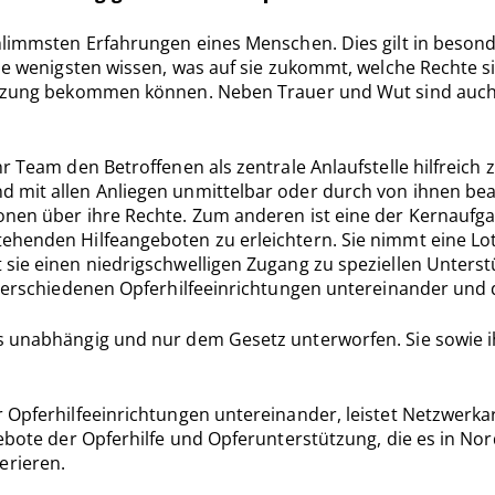
chlimmsten Erfahrungen eines Menschen. Dies gilt in beso
die wenigsten wissen, was auf sie zukommt, welche Rechte s
ützung bekommen können. Neben Trauer und Wut sind auch A
r Team den Betroffenen als zentrale Anlaufstelle hilfreich
 mit allen Anliegen unmittelbar oder durch von ihnen beau
onen über ihre Rechte. Zum anderen ist eine der Kernaufga
ehenden Hilfeangeboten zu erleichtern. Sie nimmt eine Lo
sie einen niedrigschwelligen Zugang zu speziellen Unterstü
r verschiedenen Opferhilfeeinrichtungen untereinander und
s unabhängig und nur dem Gesetz unterworfen. Sie sowie ih
 Opferhilfeeinrichtungen untereinander, leistet Netzwerkar
ebote der Opferhilfe und Opferunterstützung, die es in Nord
erieren.