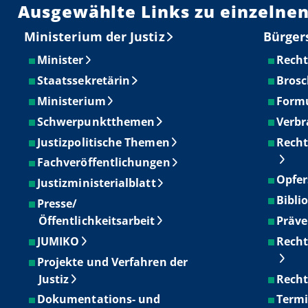
Ausgewählte Links zu einzelnen
Ministerium der Justiz
Bürger
Minister
Recht
Staatssekretärin
Brosc
Ministerium
Form
Schwerpunktthemen
Verbr
Justizpolitische Themen
Recht
Fachveröffentlichungen
Opfer
Justizministerialblatt
Bibli
Presse/
Öffentlichkeitsarbeit
Präve
JUMIKO
Recht
Projekte und Verfahren der
Justiz
Recht
Dokumentations- und
Term