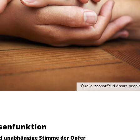
Quelle: zoonar/Yuri Arcurs peop
tsenfunktion
nd unabhängige Stimme der Opfer