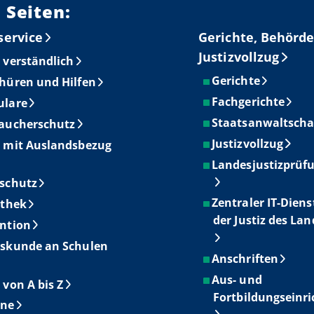
 Seiten:
service
Gerichte, Behörde
Justizvollzug
 verständlich
Gerichte
hüren und Hilfen
Fachgerichte
ulare
Staatsanwaltscha
aucherschutz
Justizvollzug
 mit Auslandsbezug
Landesjustizprüf
schutz
Zentraler IT-Diens
othek
der Justiz des La
ntion
skunde an Schulen
Anschriften
Aus- und
 von A bis Z
Fortbildungseinr
ine