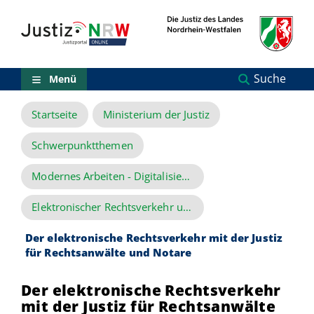
Direkt
Orientierungsbereich
zum
(Sprungmarken)
Inhalt
Zum
technischen
Menü
Suche
Menü
Zur
Suche
Startseite
Ministerium der Justiz
Zur
NRW-
Entscheidungssuche
Schwerpunktthemen
Zur
Hauptnavigation
Modernes Arbeiten - Digitalisierung der Justiz
Zum
aktuellen
Elektronischer Rechtsverkehr und Elektronische Akte
Inhalt
Zu
Der elektronische Rechtsverkehr mit der Justiz
ausgewählten
für Rechtsanwälte und Notare
Links
zu
einzelnen
Der elektronische Rechtsverkehr
Seiten
mit der Justiz für Rechtsanwälte