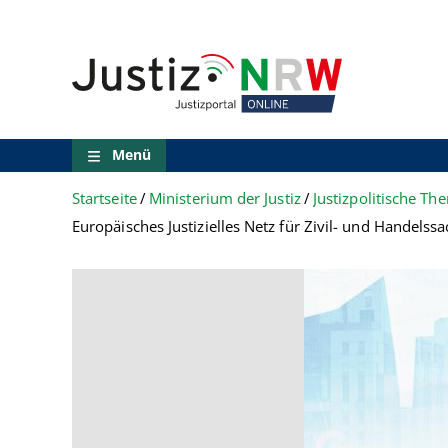
Direkt
Orientierungsbereich
zum
(Sprungmarken)
Inhalt
Zum
technischen
Menü
Zur
Suche
Menü
Zur
NRW-
Startseite
Ministerium der Justiz
Justizpolitische T
Entscheidungssuche
Zur
Europäisches Justizielles Netz für Zivil- und Handelss
Hauptnavigation
Zum
aktuellen
Inhalt
Zu
ausgewählten
Links
zu
einzelnen
Seiten