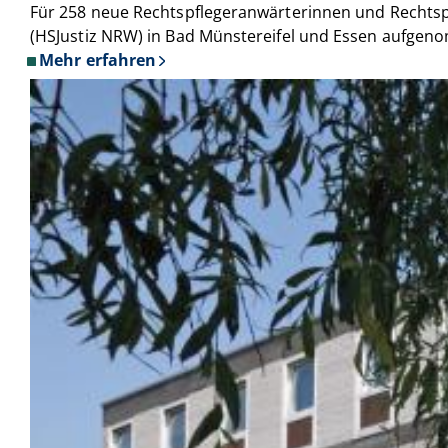
Für 258 neue Rechtspflegeranwärterinnen und Rechtspf
(HSJustiz NRW) in Bad Münstereifel und Essen aufge
Mehr erfahren
über
Hochschule
der
Justiz
NRW:
Mit
Recht
in
die
Zukunft
-
258
neue
Studierende
starten
an
der