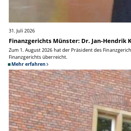
31. Juli 2026
Finanzgerichts Münster: Dr. Jan-Hendrik K
Zum 1. August 2026 hat der Präsident des Finanzgeric
Finanzgerichts überreicht.
Mehr erfahren
über
Finanzgerichts
Münster:
Dr.
Jan-
Hendrik
Kister
ist
neuer
Vizepräsident