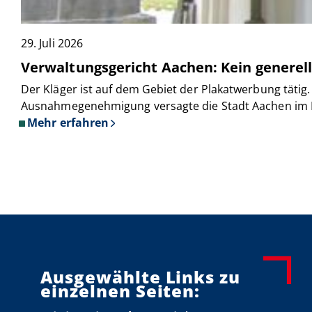
29. Juli 2026
Verwaltungsgericht Aachen: Kein generel
Der Kläger ist auf dem Gebiet der Plakatwerbung tätig
Ausnahmegenehmigung versagte die Stadt Aachen im Hi
Mehr erfahren
über
Verwaltungsgericht
Aachen:
Kein
generelles
Plakatierverbot
auf
privatem
Grund
in
Ausgewählte Links zu
einzelnen Seiten:
Aachen