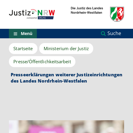
Direkt
Orientierungsbereich
zum
(Sprungmarken)
Inhalt
Zum
technischen
Menü
Suche
Menü
Zur
Suche
Startseite
Ministerium der Justiz
Zur
NRW-
Entscheidungssuche
Presse/Öffentlichkeitsarbeit
Zur
Hauptnavigation
Presseerklärungen weiterer Justizeinrichtungen
Zum
des Landes Nordrhein-Westfalen
aktuellen
Inhalt
Zu
ausgewählten
Links
zu
einzelnen
Seiten