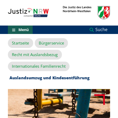
Direkt
Orientierungsbereich
zum
(Sprungmarken)
Inhalt
Zum
technischen
Menü
Suche
Menü
Zur
Suche
Startseite
Bürgerservice
Zur
NRW-
Entscheidungssuche
Recht mit Auslandsbezug
Zur
Hauptnavigation
Internationales Familienrecht
Zum
aktuellen
Auslandsumzug und Kindesentführung
Inhalt
Zu
ausgewählten
Links
zu
einzelnen
Seiten