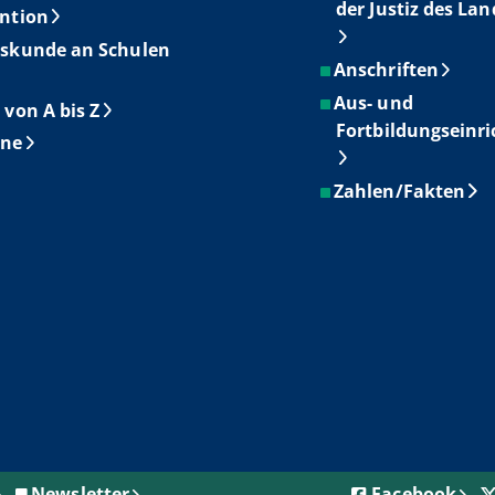
der Justiz des La
ntion
skunde an Schulen
Anschriften
Aus- und
 von A bis Z
Fortbildungseinr
ine
Zahlen/Fakten
Newsletter
Facebook