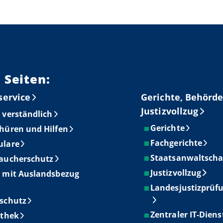
 Seiten:
service
Gerichte, Behörde
Justizvollzug
 verständlich
Gerichte
hüren und Hilfen
Fachgerichte
ulare
Staatsanwaltscha
aucherschutz
Justizvollzug
 mit Auslandsbezug
Landesjustizprüf
schutz
Zentraler IT-Diens
othek