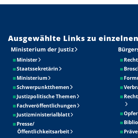
Ausgewählte Links zu einzelnen
Ministerium der Justiz
Bürger
Minister
Recht
Staatssekretärin
Brosc
Ministerium
Form
Schwerpunktthemen
Verbr
Justizpolitische Themen
Recht
Fachveröffentlichungen
Opfer
Justizministerialblatt
Bibli
Presse/
Öffentlichkeitsarbeit
Präve