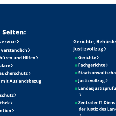
 Seiten:
service
Gerichte, Behörde
Justizvollzug
 verständlich
Gerichte
hüren und Hilfen
Fachgerichte
ulare
Staatsanwaltscha
aucherschutz
Justizvollzug
 mit Auslandsbezug
Landesjustizprüf
schutz
Zentraler IT-Diens
othek
der Justiz des La
ntion