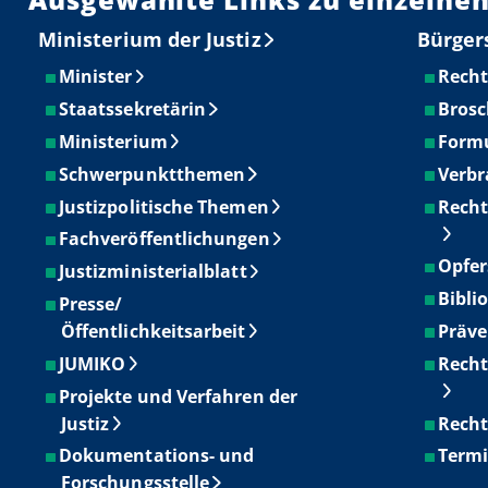
Ministerium der Justiz
Bürger
Minister
Recht
Staatssekretärin
Brosc
Ministerium
Form
Schwerpunktthemen
Verbr
Justizpolitische Themen
Recht
Fachveröffentlichungen
Opfer
Justizministerialblatt
Bibli
Presse/
Öffentlichkeitsarbeit
Präve
JUMIKO
Recht
Projekte und Verfahren der
Justiz
Recht
Dokumentations- und
Term
Forschungsstelle