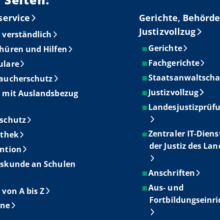
service
Gerichte, Behörde
Justizvollzug
 verständlich
Gerichte
hüren und Hilfen
Fachgerichte
ulare
Staatsanwaltscha
aucherschutz
Justizvollzug
 mit Auslandsbezug
Landesjustizprüf
schutz
Zentraler IT-Diens
othek
der Justiz des La
ntion
skunde an Schulen
Anschriften
Aus- und
 von A bis Z
Fortbildungseinr
ine