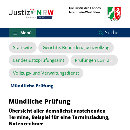
Direkt
Orientierungsbereich
zum
(Sprungmarken)
Inhalt
Zum
technischen
Menü
Suche
Menü
Zur
Suche
Startseite
Gerichte, Behörden, Justizvollzug
Zur
NRW-
Entscheidungssuche
Landesjustizprüfungsamt
Prüfungen LGr. 2.1
Zur
Hauptnavigation
Vollzugs- und Verwaltungsdienst
Zum
aktuellen
Mündliche Prüfung
Inhalt
Zu
Mündliche Prüfung
ausgewählten
Links
Übersicht aller demnächst anstehenden
zu
Termine, Beispiel für eine Terminsladung,
einzelnen
Notenrechner
Seiten