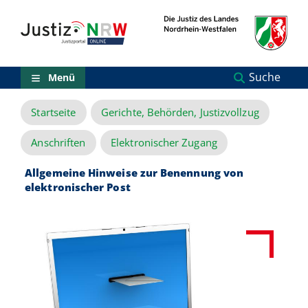
Direkt
Orientierungsbereich
zum
(Sprungmarken)
Inhalt
Zum
technischen
Menü
Suche
Menü
Zur
Suche
Startseite
Gerichte, Behörden, Justizvollzug
Zur
NRW-
Entscheidungssuche
Anschriften
Elektronischer Zugang
Zur
Hauptnavigation
Allgemeine Hinweise zur Benennung von
Zum
elektronischer Post
aktuellen
Inhalt
Zu
ausgewählten
Links
zu
einzelnen
Seiten