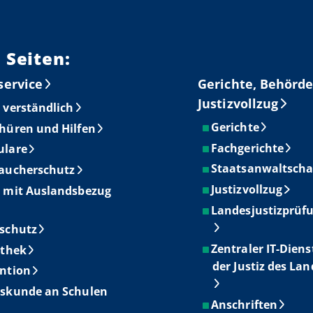
 Seiten:
service
Gerichte, Behörde
Justizvollzug
 verständlich
Gerichte
hüren und Hilfen
Fachgerichte
ulare
Staatsanwaltscha
aucherschutz
Justizvollzug
 mit Auslandsbezug
Landesjustizprüf
schutz
Zentraler IT-Diens
othek
der Justiz des La
ntion
skunde an Schulen
Anschriften