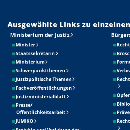
Ausgewählte Links zu einzelnen
Ministerium der Justiz
Bürger
Minister
Recht
Staatssekretärin
Brosc
Ministerium
Form
Schwerpunktthemen
Verbr
Justizpolitische Themen
Recht
Fachveröffentlichungen
Opfer
Justizministerialblatt
Bibli
Presse/
Öffentlichkeitsarbeit
Präve
JUMIKO
Recht
Projekte und Verfahren der