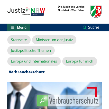
Direkt
Orientierungsbereich
zum
(Sprungmarken)
Inhalt
Zum
technischen
Menü
Suche
Menü
Zur
Suche
Startseite
Ministerium der Justiz
Zur
NRW-
Entscheidungssuche
Justizpolitische Themen
Zur
Hauptnavigation
Europa und Internationales
Europa für mich
Zum
aktuellen
Verbraucherschutz
Inhalt
Zu
ausgewählten
Links
zu
einzelnen
Seiten