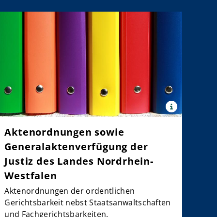
x
Quelle:
©
a.net
Aktenordnungen sowie
panthermedia.net
/
Generalaktenverfügung der
Gaurav
Kumar
Justiz des Landes Nordrhein-
Westfalen
Aktenordnungen der ordentlichen
Gerichtsbarkeit nebst Staatsanwaltschaften
und Fachgerichtsbarkeiten.