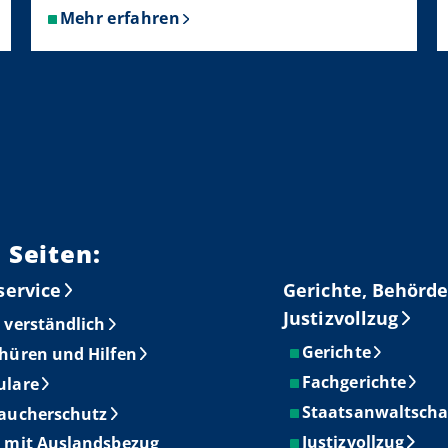
Mehr erfahren
über
Internationale
Rechtshilfe
Online
 Seiten:
service
Gerichte, Behörde
Justizvollzug
 verständlich
Gerichte
hüren und Hilfen
Fachgerichte
ulare
Staatsanwaltscha
aucherschutz
Justizvollzug
 mit Auslandsbezug