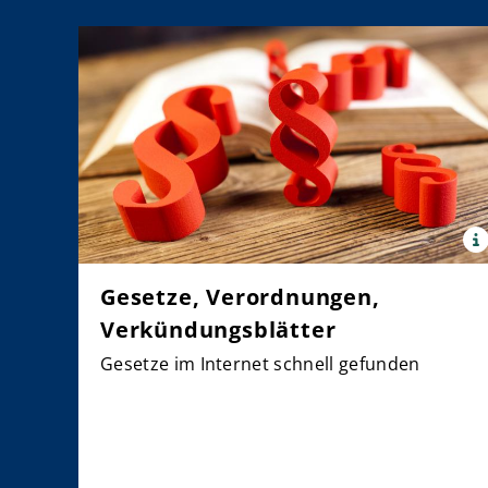
x
Quell
©
Gesetze, Verordnungen,
panth
JanPi
Verkündungsblätter
Gesetze im Internet schnell gefunden