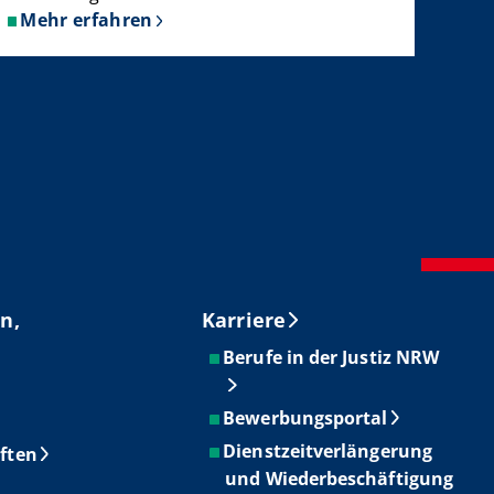
Mehr erfahren
über
Aktenordnungen
sowie
Generalaktenverfügung
der
Justiz
des
Landes
Nordrhein-
Westfalen
n,
Karriere
Berufe in der Justiz NRW
Bewerbungsportal
Dienstzeitverlängerung
ften
und Wiederbeschäftigung