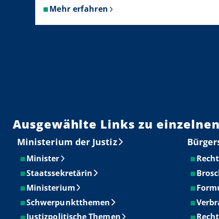
Mehr erfahren
über
Gesetze,
Verordnungen,
Verkündungsblätter
Ausgewählte Links zu einzelnen
Ministerium der Justiz
Bürger
Minister
Recht
Staatssekretärin
Brosc
Ministerium
Form
Schwerpunktthemen
Verbr
Justizpolitische Themen
Recht