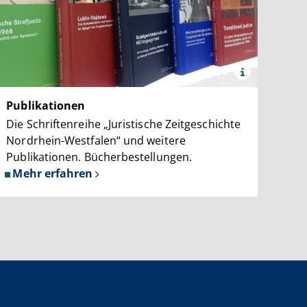
x
Quelle:
Justiz
Publikationen
a.net
NRW
Die Schriftenreihe „Juristische Zeitgeschichte
Nordrhein-Westfalen“ und weitere
Publikationen. Bücherbestellungen.
Mehr erfahren
über
Publikationen