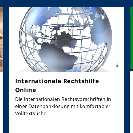
x
e:
Quelle:
©
ermedia.net/
Internationale Rechtshilfe
panthermedi
etruszka
/
Online
James
Steidl
Die internationalen Rechtsvorschriften in
einer Datenbanklösung mit komfortabler
Volltextsuche.