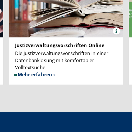
x
e:
Quelle:
herMedia
©
Justizverwaltungsvorschriften-Online
oret
panthermedi
/
Die Justizverwaltungsvorschriften in einer
Mitar
Datenbanklösung mit komfortabler
gavric
Volltextsuche.
Mehr erfahren
über
Justizverwaltungsvorschriften-
Online