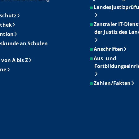
Landesjustizprüf
schutz
Zentraler IT-Diens
othek
der Justiz des La
ntion
skunde an Schulen
Anschriften
Aus- und
 von A bis Z
Fortbildungseinr
ine
Zahlen/Fakten