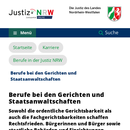
Direkt
Orientierungsbereich
zum
(Sprungmarken)
Inhalt
Zum
technischen
Menü
Suche
Menü
Zur
Suche
Startseite
Karriere
Zur
NRW-
Entscheidungssuche
Berufe in der Justiz NRW
Zur
Hauptnavigation
Berufe bei den Gerichten und
Zum
Staatsanwaltschaften
aktuellen
Inhalt
Berufe bei den Gerichten und
Zu
Staatsanwaltschaften
ausgewählten
Links
Sowohl die ordentliche Gerichtsbarkeit als
zu
auch die Fachgerichtsbarkeiten schaffen
einzelnen
Rechtsfrieden. Bürgerinnen und Bürger sowie
Seiten
staatliche Behörden und Einrichtungen