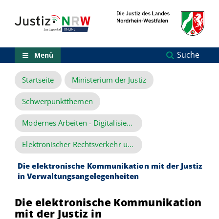
Direkt
Orientierungsbereich
zum
(Sprungmarken)
Inhalt
Zum
technischen
Menü
Suche
Menü
Zur
Suche
Startseite
Ministerium der Justiz
Zur
NRW-
Entscheidungssuche
Schwerpunktthemen
Zur
Hauptnavigation
Modernes Arbeiten - Digitalisierung der Justiz
Zum
aktuellen
Elektronischer Rechtsverkehr und Elektronische Akte
Inhalt
Zu
Die elektronische Kommunikation mit der Justiz
ausgewählten
in Verwaltungsangelegenheiten
Links
zu
einzelnen
Die elektronische Kommunikation
Seiten
mit der Justiz in