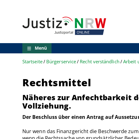
Direkt
Orientierungsbereich
zum
(Sprungmarken)
Inhalt
Zum
technischen
Menü
Zur
Suche
Menü
Zur
NRW-
Startseite
Bürgerservice
Recht verständlich
Arbeit
Entscheidungssuche
Zur
Hauptnavigation
Rechtsmittel
Zum
aktuellen
Inhalt
Näheres zur Anfechtbarkeit d
Zu
Vollziehung.
ausgewählten
Links
Der Beschluss über einen Antrag auf Aussetzun
zu
einzelnen
Nur wenn das Finanzgericht die Beschwerde zum B
Seiten
wenn die Rechtssache von grundsätzlicher Bedeut