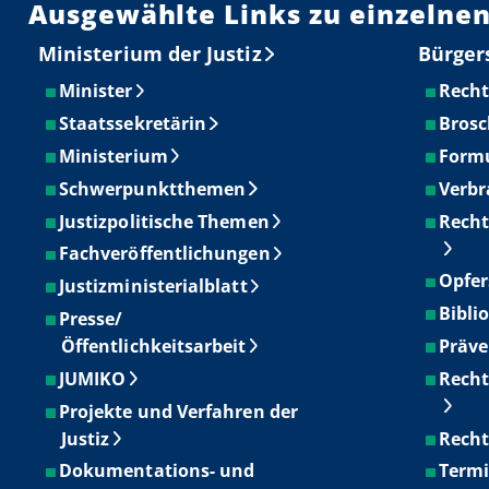
Ausgewählte Links zu einzelnen
Ministerium der Justiz
Bürger
Minister
Recht
Staatssekretärin
Brosc
Ministerium
Form
Schwerpunktthemen
Verbr
Justizpolitische Themen
Recht
Fachveröffentlichungen
Opfer
Justizministerialblatt
Bibli
Presse/
Öffentlichkeitsarbeit
Präve
JUMIKO
Recht
Projekte und Verfahren der
Justiz
Recht
Dokumentations- und
Term