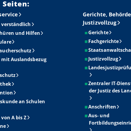
 Seiten:
service
Gerichte, Behörde
Justizvollzug
 verständlich
Gerichte
hüren und Hilfen
Fachgerichte
ulare
Staatsanwaltscha
aucherschutz
Justizvollzug
 mit Auslandsbezug
Landesjustizprüf
schutz
Zentraler IT-Diens
othek
der Justiz des La
ntion
skunde an Schulen
Anschriften
Aus- und
 von A bis Z
Fortbildungseinr
ine