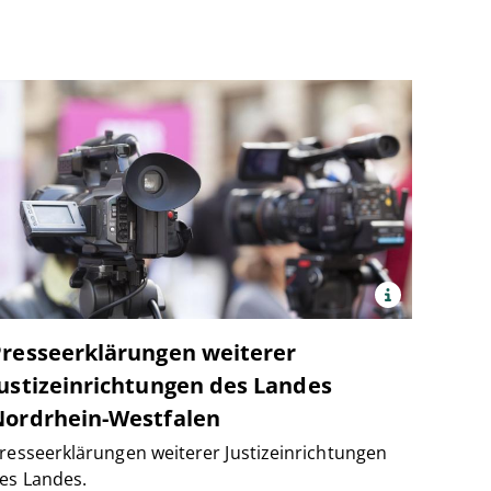
x
Quelle:
©
t/Mihajlo
Presseerklärungen weiterer
panthermedia.net
/
ustizeinrichtungen des Landes
Mihajlo
Maricic
Nordrhein-Westfalen
resseerklärungen weiterer Justizeinrichtungen
es Landes.