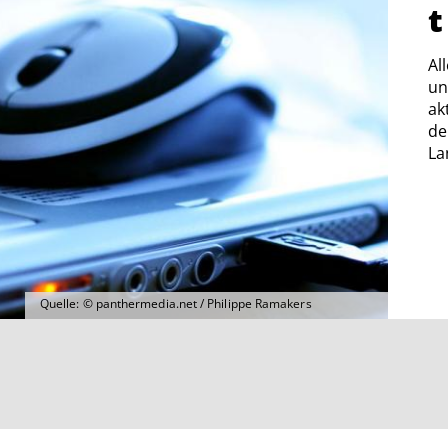
t
Al
un
ak
de
La
Quelle: © panthermedia.net / Philippe Ramakers