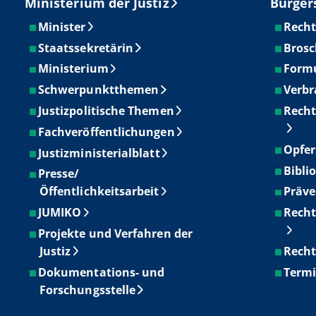
Ministerium der Justiz
Bürger
Minister
Recht
Staatssekretärin
Brosc
Ministerium
Form
Schwerpunktthemen
Verbr
Justizpolitische Themen
Recht
Fachveröffentlichungen
Opfer
Justizministerialblatt
Bibli
Presse/
Öffentlichkeitsarbeit
Präve
JUMIKO
Recht
Projekte und Verfahren der
Justiz
Recht
Dokumentations- und
Term
Forschungsstelle