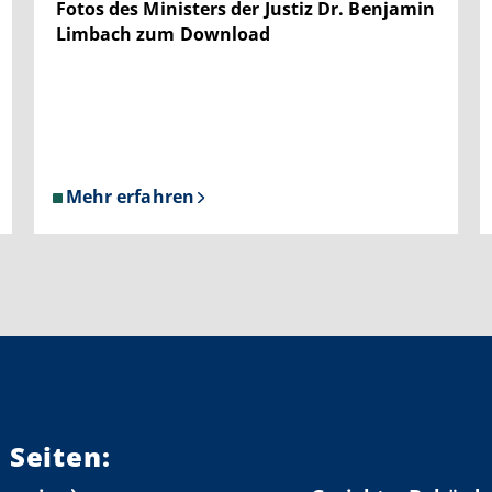
Fotos des Ministers der Justiz Dr. Benjamin
Limbach zum Download
Mehr erfahren
über
Fotos
des
Ministers
der
Justiz
Dr.
Benjamin
Limbach
zum
 Seiten:
Download