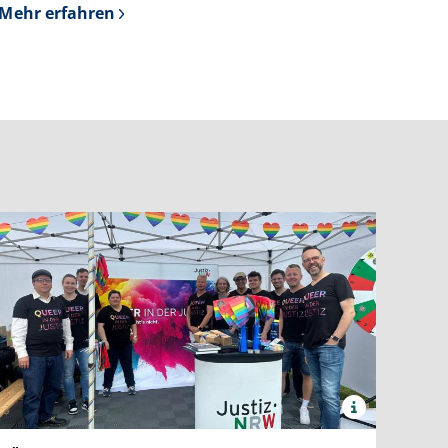
Mehr erfahren
über
Presseerklärungen
weiterer
Justizeinrichtungen
des
Landes
Nordrhein-
Westfalen
x
Quelle:
Justiz