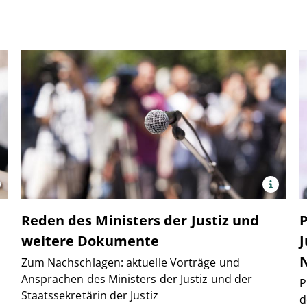
x
Quelle:
©
edia.net/.shock
Reden des Ministers der Justiz und
panthermedia.ne
Maricic
weitere Dokumente
J
Zum Nachschlagen: aktuelle Vorträge und
Ansprachen des Ministers der Justiz und der
P
Staatssekretärin der Justiz
d