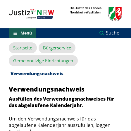
Direkt
Orientierungsbereich
zum
(Sprungmarken)
Inhalt
Zum
technischen
Menü
Suche
Menü
Zur
Suche
Startseite
Bürgerservice
Zur
NRW-
Entscheidungssuche
Gemeinnützige Einrichtungen
Zur
Hauptnavigation
Verwendungsnachweis
Zum
aktuellen
Verwendungsnachweis
Inhalt
Zu
Ausfüllen des Verwendungsnachweises für
ausgewählten
das abgelaufene Kalenderjahr.
Links
zu
Um den Verwendungsnachweis für das
einzelnen
Seiten
abgelaufene Kalenderjahr auszufüllen, loggen