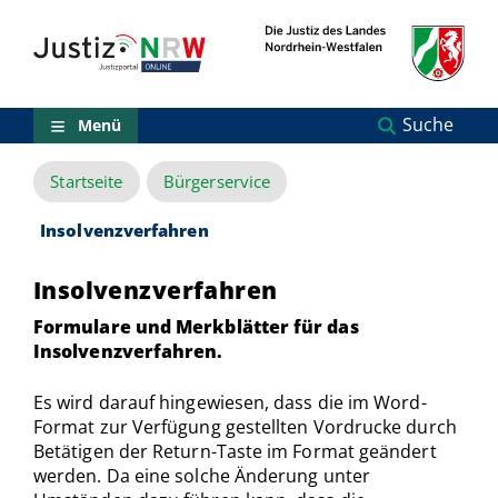
Direkt
Orientierungsbereich
zum
(Sprungmarken)
Inhalt
Zum
technischen
Menü
Suche
Menü
Zur
Suche
Startseite
Bürgerservice
Zur
NRW-
Entscheidungssuche
Insolvenzverfahren
Zur
Hauptnavigation
Insolvenzverfahren
Zum
aktuellen
Formulare und Merkblätter für das
Inhalt
Insolvenzverfahren.
Zu
ausgewählten
Es wird darauf hingewiesen, dass die im Word-
Links
Format zur Verfügung gestellten Vordrucke durch
zu
Betätigen der Return-Taste im Format geändert
einzelnen
Seiten
werden. Da eine solche Änderung unter