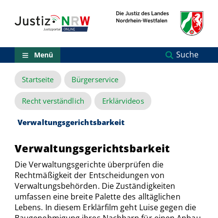
Direkt
Orientierungsbereich
zum
(Sprungmarken)
Inhalt
Zum
technischen
Menü
Suche
Menü
Zur
Suche
Startseite
Bürgerservice
Zur
NRW-
Entscheidungssuche
Recht verständlich
Erklärvideos
Zur
Hauptnavigation
Verwaltungsgerichtsbarkeit
Zum
aktuellen
Verwaltungsgerichtsbarkeit
Inhalt
Zu
Die Verwaltungsgerichte überprüfen die
ausgewählten
Rechtmäßigkeit der Entscheidungen von
Links
Verwaltungsbehörden. Die Zuständigkeiten
zu
umfassen eine breite Palette des alltäglichen
einzelnen
Lebens. In diesem Erklärfilm geht Luise gegen die
Seiten
Baugenehmigung ihres Nachbarn für einen Anbau