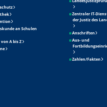
Landesjustizprüf
schutz
Zentraler IT-Diens
othek
der Justiz des La
ntion
skunde an Schulen
Anschriften
Aus- und
 von A bis Z
Fortbildungseinr
ine
Zahlen/Fakten