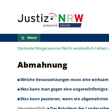
Direkt
Orientierungsbereich
zum
(Sprungmarken)
Inhalt
Zum
technischen
Menü
Zur
Suche
Menü
Zur
NRW-
Startseite
Bürgerservice
Recht verständlich
Arbeit
Entscheidungssuche
Zur
Hauptnavigation
Abmahnung
Zum
aktuellen
Inhalt
Zu
Welche Voraussetzungen muss eine wirksam
ausgewählten
Links
Was kann man gegen eine ungerechtfertig
zu
Was kann passieren, wenn ein abgemahntes V
einzelnen
Seiten
Verantwortlich:
Der Präsident des Landesarb