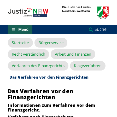
Direkt
Orientierungsbereich
zum
(Sprungmarken)
Inhalt
Zum
technischen
Menü
Suche
Menü
Zur
Suche
Startseite
Bürgerservice
Zur
NRW-
Entscheidungssuche
Recht verständlich
Arbeit und Finanzen
Zur
Hauptnavigation
Verfahren des Finanzgerichts
Klageverfahren
Zum
aktuellen
Das Verfahren vor den Finanzgerichten
Inhalt
Zu
Das Verfahren vor den
ausgewählten
Links
Finanzgerichten
zu
Informationen zum Verfahren vor dem
einzelnen
Finanzgericht.
Seiten
Verfahren nach Klageerhebung