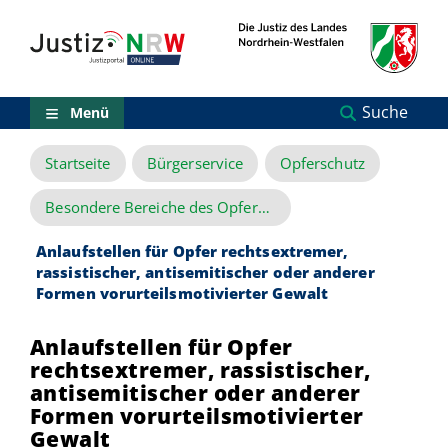
Direkt
Orientierungsbereich
zum
(Sprungmarken)
Inhalt
Zum
technischen
Menü
Suche
Menü
Zur
Suche
Startseite
Bürgerservice
Opferschutz
Zur
NRW-
Entscheidungssuche
Besondere Bereiche des Opferschutzes
Zur
Hauptnavigation
Anlaufstellen für Opfer rechtsextremer,
Zum
rassistischer, antisemitischer oder anderer
aktuellen
Formen vorurteilsmotivierter Gewalt
Inhalt
Zu
Anlaufstellen für Opfer
ausgewählten
Links
rechtsextremer, rassistischer,
zu
antisemitischer oder anderer
einzelnen
Formen vorurteilsmotivierter
Seiten
Gewalt