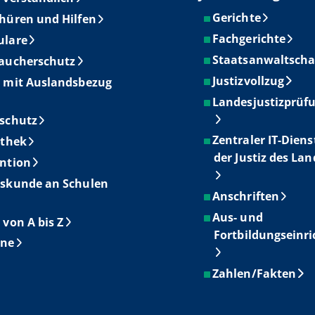
Gerichte
hüren und Hilfen
Fachgerichte
ulare
Staatsanwaltscha
aucherschutz
Justizvollzug
 mit Auslandsbezug
Landesjustizprüf
schutz
Zentraler IT-Diens
othek
der Justiz des La
ntion
skunde an Schulen
Anschriften
Aus- und
 von A bis Z
Fortbildungseinr
ine
Zahlen/Fakten