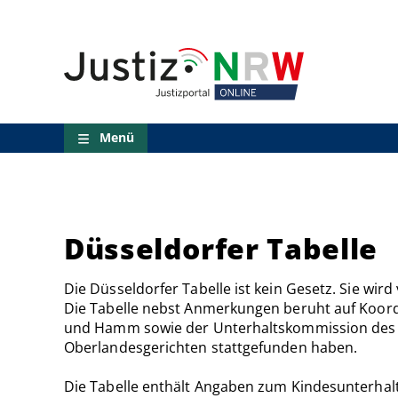
Direkt
Orientierungsbereich
zum
(Sprungmarken)
Inhalt
Zum
technischen
Menü
Zur
Suche
Menü
Zur
NRW-
Entscheidungssuche
Zur
Hauptnavigation
Zum
Düsseldorfer Tabelle
aktuellen
Inhalt
Die Düsseldorfer Tabelle ist kein Gesetz. Sie wir
Zu
ausgewählten
Die Tabelle nebst Anmerkungen beruht auf Koord
Links
und Hamm sowie der Unterhaltskommission des 
zu
Oberlandesgerichten stattgefunden haben.
einzelnen
Seiten
Die Tabelle enthält Angaben zum Kindesunterhal