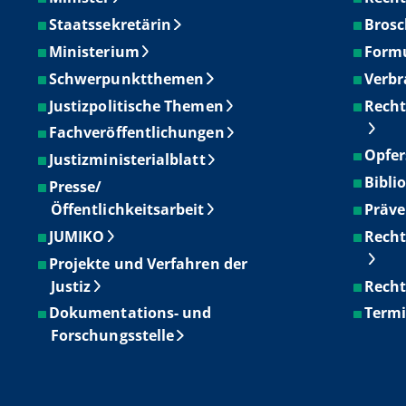
Staatssekretärin
Brosc
Ministerium
Form
Schwerpunktthemen
Verbr
Justizpolitische Themen
Recht
Fachveröffentlichungen
Opfer
Justizministerialblatt
Bibli
Presse/
Öffentlichkeitsarbeit
Präve
JUMIKO
Recht
Projekte und Verfahren der
Justiz
Recht
Dokumentations- und
Term
Forschungsstelle