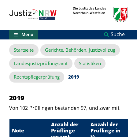
Direkt
Orientierungsbereich
zum
(Sprungmarken)
Inhalt
Zum
technischen
Menü
Suche
Menü
Zur
Suche
Startseite
Gerichte, Behörden, Justizvollzug
Zur
NRW-
Entscheidungssuche
Landesjustizprüfungsamt
Statistiken
Zur
Hauptnavigation
Rechtspflegerprüfung
2019
Zum
aktuellen
Inhalt
2019
Zu
ausgewählten
Von 102 Prüflingen bestanden 97, und zwar mit
Links
zu
einzelnen
Anzahl der
Anzahl der
Seiten
Note
Prüflinge
Prüflinge in
gesamt
%