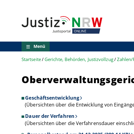
Direkt
Orientierungsbereich
zum
(Sprungmarken)
Inhalt
Zum
technischen
Menü
Zur
Suche
Menü
Zur
NRW-
Startseite
Gerichte, Behörden, Justizvollzug
Zahlen/
Entscheidungssuche
Zur
Hauptnavigation
Oberverwaltungsgeri
Zum
aktuellen
Inhalt
Zu
Geschäftsentwicklung
ausgewählten
(Übersichten über die Entwicklung von Eingäng
Links
zu
Dauer der Verfahren
einzelnen
(Übersichten über die Verfahrensdauer einschli
Seiten