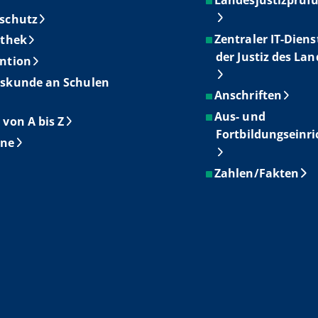
schutz
Zentraler IT-Diens
othek
der Justiz des La
ntion
skunde an Schulen
Anschriften
Aus- und
 von A bis Z
Fortbildungseinr
ine
Zahlen/Fakten