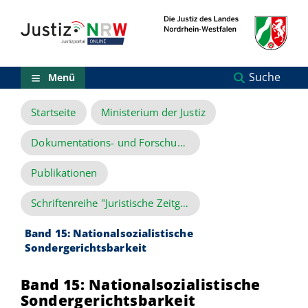
Direkt
Orientierungsbereich
zum
(Sprungmarken)
Inhalt
Zum
technischen
Menü
Suche
Menü
Zur
Suche
Startseite
Ministerium der Justiz
Zur
NRW-
Entscheidungssuche
Dokumentations- und Forschungsstelle
Zur
Hauptnavigation
Publikationen
Zum
aktuellen
Schriftenreihe "Juristische Zeitgeschichte Nordrhein-Westfalen"
Inhalt
Zu
Band 15: Nationalsozialistische
ausgewählten
Sondergerichtsbarkeit
Links
zu
einzelnen
Band 15: Nationalsozialistische
Seiten
Sondergerichtsbarkeit