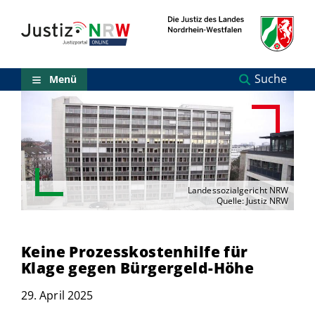
Direkt
Orientierungsbereich
zum
(Sprungmarken)
Inhalt
Zum
technischen
Menü
Suche
Menü
Zur
Suche
Zur
NRW-
Entscheidungssuche
Zur
Hauptnavigation
Zum
Landessozialgericht NRW
aktuellen
Quelle: Justiz NRW
Inhalt
Zu
ausgewählten
Keine Prozesskostenhilfe für
Links
Klage gegen Bürgergeld-Höhe
zu
einzelnen
29. April 2025
Seiten