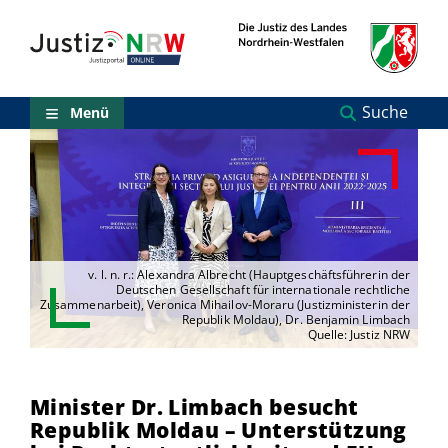
Direkt
Orientierungsbereich
zum
(Sprungmarken)
Inhalt
Zum
technischen
Menü
Suche
Menü
Zur
Suche
Zur
NRW-
Entscheidungssuche
Zur
Hauptnavigation
Zum
v. l. n. r.: Alexandra Albrecht (Hauptgeschäftsführerin der
aktuellen
Deutschen Gesellschaft für internationale rechtliche
Inhalt
Zusammenarbeit), Veronica Mihailov-Moraru (Justizministerin der
Republik Moldau), Dr. Benjamin Limbach
Zu
Quelle: Justiz NRW
ausgewählten
Links
zu
Minister Dr. Limbach besucht
einzelnen
Seiten
Republik Moldau – Unterstützung