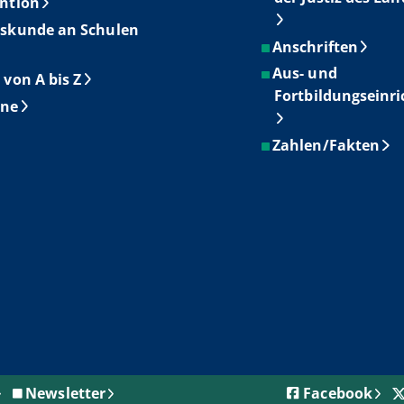
ntion
skunde an Schulen
Anschriften
Aus- und
 von A bis Z
Fortbildungseinr
ine
Zahlen/Fakten
Newsletter
Facebook