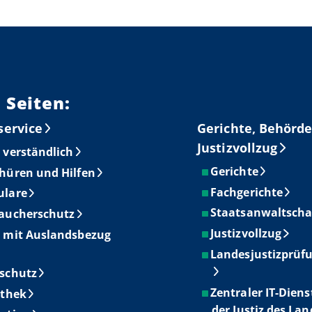
 Seiten:
service
Gerichte, Behörde
Justizvollzug
 verständlich
Gerichte
hüren und Hilfen
Fachgerichte
ulare
Staatsanwaltscha
aucherschutz
Justizvollzug
 mit Auslandsbezug
Landesjustizprüf
schutz
Zentraler IT-Diens
othek
der Justiz des La