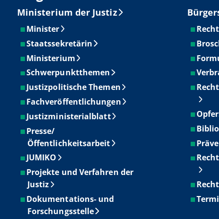
Ministerium der Justiz
Bürger
Minister
Recht
Staatssekretärin
Brosc
Ministerium
Form
Schwerpunktthemen
Verbr
Justizpolitische Themen
Recht
Fachveröffentlichungen
Opfer
Justizministerialblatt
Bibli
Presse/
Öffentlichkeitsarbeit
Präve
JUMIKO
Recht
Projekte und Verfahren der
Justiz
Recht
Dokumentations- und
Term
Forschungsstelle