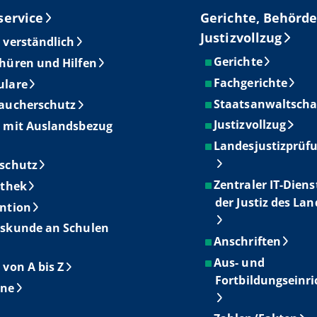
service
Gerichte, Behörde
Justizvollzug
 verständlich
Gerichte
hüren und Hilfen
Fachgerichte
ulare
Staatsanwaltscha
aucherschutz
Justizvollzug
 mit Auslandsbezug
Landesjustizprüf
schutz
Zentraler IT-Diens
othek
der Justiz des La
ntion
skunde an Schulen
Anschriften
Aus- und
 von A bis Z
Fortbildungseinr
ine