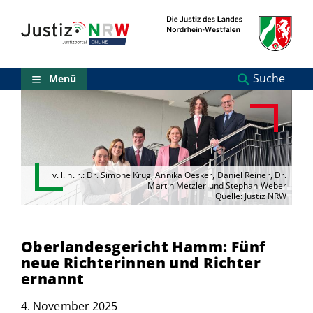
Direkt
Orientierungsbereich
zum
(Sprungmarken)
Inhalt
Zum
technischen
Menü
Suche
Menü
Zur
Suche
Zur
NRW-
Entscheidungssuche
Zur
Hauptnavigation
v. l. n. r.: Dr. Simone Krug, Annika Oesker, Daniel Reiner, Dr.
Zum
Martin Metzler und Stephan Weber
Quelle: Justiz NRW
aktuellen
Inhalt
Zu
ausgewählten
Oberlandesgericht Hamm: Fünf
Links
neue Richterinnen und Richter
zu
ernannt
einzelnen
Seiten
4. November 2025