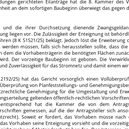
dungen gerichteten Eilanträge hat die 8. Kammer des Ve
nheit an dem sofortigen Baubeginn überwiegt das gegen di
5) und die ihrer Durchsetzung dienende Zwangsgeldan
ng liegen vor. Die Zulässigkeit der Enteignung ist behördl
fahren (8 K 51521/25) beklagt. Jedoch löst die Erweiter
 werden müssen, falls sich herausstellen sollte, dass di
, in dem die Vorhabenträgerin die benötigten Flächen zunä
ird. Der vorzeitige Baubeginn ist geboten. Die Verwir
und Zuverlässigkeit für das Stromnetz und damit einem wir
 2192/25) hat das Gericht vorsorglich einen Vollüberp
 Überprüfung von Planfeststellungs- und Genehmigungsbe
utzrechtliche Genehmigung für die Umgestaltung und Erwe
erteilung geltenden öffentlich-rechtlichen Vorschriften 
entsprechend hat die Kammer die von dem Antragstel
schriften gemessen, auf die der Antragsteller sich anson
hutzrecht). Soweit er fordert, das Vorhaben müsse na
e das Vorhaben seine Enteignung vorsieht und die vorzeitig