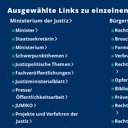
Ausgewählte Links zu einzelnen
Ministerium der Justiz
Bürger
Minister
Recht
Staatssekretärin
Brosc
Ministerium
Form
Schwerpunktthemen
Verbr
Justizpolitische Themen
Recht
Fachveröffentlichungen
Opfer
Justizministerialblatt
Bibli
Presse/
Öffentlichkeitsarbeit
Präve
JUMIKO
Recht
Projekte und Verfahren der
Justiz
Recht