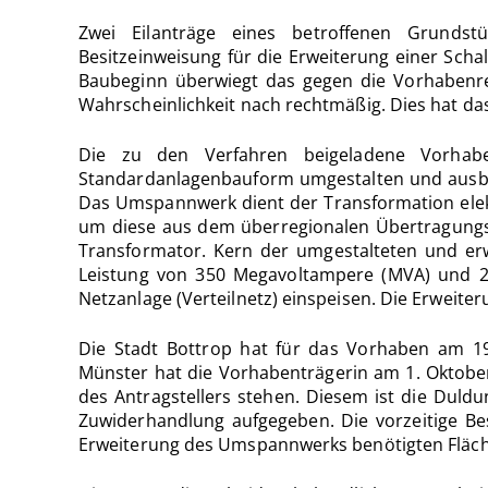
Zwei Eilanträge eines betroffenen Grundst
Besitzeinweisung für die Erweiterung einer Scha
Baubeginn überwiegt das gegen die Vorhabenreal
Wahrscheinlichkeit nach rechtmäßig. Dies hat da
Die zu den Verfahren beigeladene Vorhabe
Standardanlagenbauform umgestalten und ausbaue
Das Umspannwerk dient der Transformation elekt
um diese aus dem überregionalen Übertragungsnet
Transformator. Kern der umgestalteten und erwe
Leistung von 350 Megavoltampere (MVA) und 2
Netzanlage (Verteilnetz) einspeisen. Die Erweiter
Die Stadt Bottrop hat für das Vorhaben am 19
Münster hat die Vorhabenträgerin am 1. Oktober
des Antragstellers stehen. Diesem ist die Duld
Zuwiderhandlung aufgegeben. Die vorzeitige Bes
Erweiterung des Umspannwerks benötigten Fläc