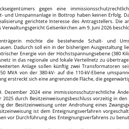
ückseigentümers gegen eine immissionsschutzrechtl
lt- und Umspannanlage in Bottrop haben keinen Erfolg. Da
isierung gerichtete Interesse des Antragstellers. Die 
s Verwaltungsgericht Gelsenkirchen am 9. Juni 2026 beschl
nträgerin möchte die bestehende Schalt- und Ums
n. Dadurch soll ein in der bisherigen Ausgestaltung lieg
rischer Energie von der Höchstspannungsebene (380 Kilo
z in das regionale und lokale Verteilnetz zu übertragen.
iterten Anlage sollen künftig zwei Transformatoren sein.
50 MVA von der 380-kV- auf die 110-kV-Ebene umspannen
ung erstreckt sich eine angrenzende Fläche, die gegenwärti
. Dezember 2024 eine immissionsschutzrechtliche Änder
 2025 durch Besitzeinweisungsbeschluss vorzeitig in den 
ung der Besitzeinweisung unter Androhung eines Zwangsge
itzeinweisung ist dem Enteignungsverfahren vorgeschalt
hen vor Durchführung des Enteignungsverfahrens zu ben