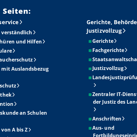
 Seiten:
service
Gerichte, Behörde
Justizvollzug
 verständlich
Gerichte
hüren und Hilfen
Fachgerichte
ulare
Staatsanwaltscha
aucherschutz
Justizvollzug
 mit Auslandsbezug
Landesjustizprüf
schutz
Zentraler IT-Diens
othek
der Justiz des La
ntion
skunde an Schulen
Anschriften
Aus- und
 von A bis Z
Fortbildungseinr