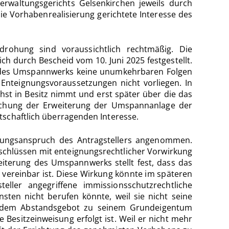
rwaltungsgerichts Gelsenkirchen jeweils durch
e Vorhabenrealisierung gerichtete Interesse des
drohung sind voraussichtlich rechtmäßig. Die
ich durch Bescheid vom 10. Juni 2025 festgestellt.
ung des Umspannwerks keine unumkehrbaren Folgen
e Enteignungsvoraussetzungen nicht vorliegen. In
chst in Besitz nimmt und erst später über die das
klichung der Erweiterung der Umspannanlage der
tschaftlich überragenden Interesse.
rüfungsanspruch des Antragstellers angenommen.
schlüssen mit enteignungsrechtlicher Vorwirkung
iterung des Umspannwerks stellt fest, dass das
vereinbar ist. Diese Wirkung könnte im späteren
ler angegriffene immissionsschutzrechtliche
sten nicht berufen könnte, weil sie nicht seine
ch dem Abstandsgebot zu seinem Grundeigentum
e Besitzeinweisung erfolgt ist. Weil er nicht mehr