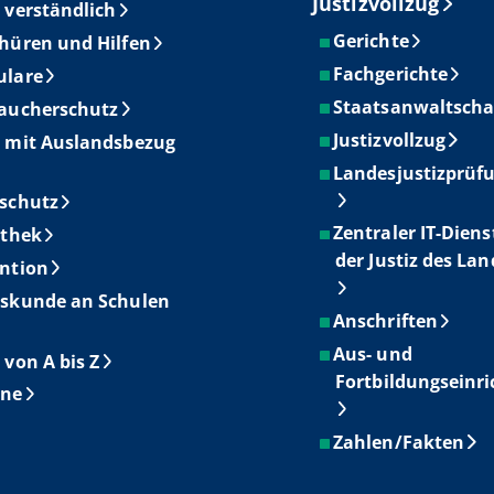
Justizvollzug
 verständlich
Gerichte
hüren und Hilfen
Fachgerichte
ulare
Staatsanwaltscha
aucherschutz
Justizvollzug
 mit Auslandsbezug
Landesjustizprüf
schutz
Zentraler IT-Diens
othek
der Justiz des La
ntion
skunde an Schulen
Anschriften
Aus- und
 von A bis Z
Fortbildungseinr
ine
Zahlen/Fakten