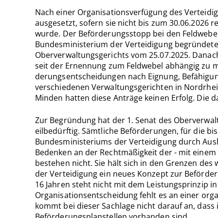
Nach einer Organisationsverfügung des Verteidi
ausgesetzt, sofern sie nicht bis zum 30.06.2026 
wurde. Der Beförde­rungsstopp bei den Feldwebel
Bundesministerium der Verteidi­gung begründet
Oberverwaltungsgerichts vom 25.07.2025. Danach 
seit der Ernennung zum Feldwebel abhängig zu ma
derungsentscheidungen nach Eignung, Befähigung 
verschiedenen Verwal­tungsgerichten in Nordrhei
Minden hatten diese Anträge keinen Erfolg. Die 
Zur Begründung hat der 1. Senat des Oberverwalt
eilbedürftig. Sämt­liche Beförderungen, für die 
Bundesministeriums der Verteidigung durch Aush
Bedenken an der Rechtmäßigkeit der - mit einem
bestehen nicht. Sie hält sich in den Grenzen des 
der Verteidigung ein neues Konzept zur Beförderu
16 Jah­ren steht nicht mit dem Leistungsprinzip i
Organisationsent­scheidung fehlt es an einer org
kommt bei dieser Sachlage nicht darauf an, dass
Beförderungsplanstellen vorhanden sind.