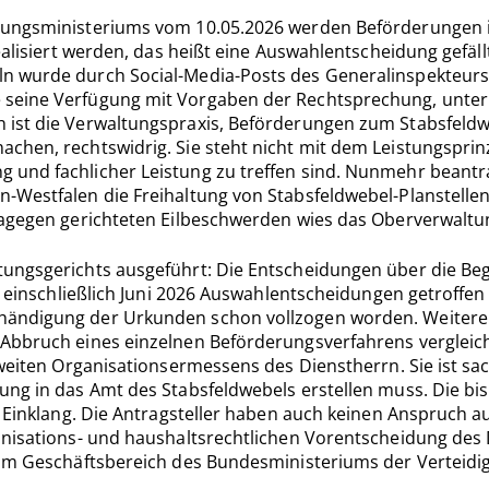
gungsministeriums vom 10.05.2026 werden Beförderungen in
realisiert werden, das heißt eine Auswahlent­scheidung ge
n wurde durch Social-Media-Posts des Generalinspek­teurs 
e seine Verfügung mit Vorgaben der Rechtsprechung, unte
ist die Ver­waltungspraxis, Beförderungen zum Stabsfeldw
chen, rechtswidrig. Sie steht nicht mit dem Leistungsprin
und fachlicher Leistung zu treffen sind. Nunmehr beantra
n-Westfalen die Freihaltung von Stabsfeldwebel-Planstel­le
dagegen gerichteten Eilbeschwerden wies das Oberverwaltun
ungsgerichts ausgeführt: Die Ent­scheidungen über die Beg
bis einschließlich Juni 2026 Auswahlentscheidungen ge­troff
ändigung der Urkunden schon vollzogen worden. Weitere 
 Abbruch ei­nes einzelnen Beförderungsverfahrens verglei
weiten Organisations­er­messens des Dienstherrn. Sie ist sa
ng in das Amt des Stabsfeldwe­bels erstellen muss. Die bi
n Einklang. Die Antragsteller haben auch keinen Anspruch a
anisations- und haushaltsrechtlichen Vorentscheidung des D
 im Geschäftsbereich des Bundesministeriums der Verteidi