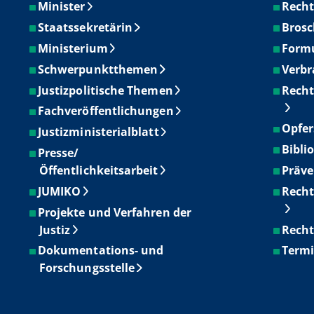
Minister
Recht
Staatssekretärin
Brosc
Ministerium
Form
Schwerpunktthemen
Verbr
Justizpolitische Themen
Recht
Fachveröffentlichungen
Opfer
Justizministerialblatt
Bibli
Presse/
Öffentlichkeitsarbeit
Präve
JUMIKO
Recht
Projekte und Verfahren der
Justiz
Recht
Dokumentations- und
Term
Forschungsstelle