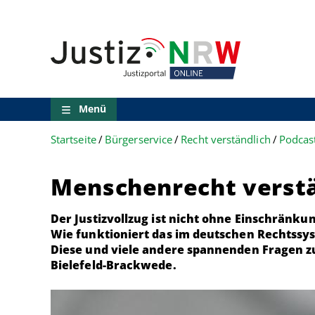
Direkt
Orientierungsbereich
zum
(Sprungmarken)
Inhalt
Zum
technischen
Menü
Zur
Suche
Menü
Zur
NRW-
Startseite
Bürgerservice
Recht verständlich
Podcast
Entscheidungssuche
Zur
Hauptnavigation
Menschenrecht verstä
Zum
aktuellen
Inhalt
Der Justizvollzug ist nicht ohne Einschränk
Zu
Wie funktioniert das im deutschen Rechtss
ausgewählten
Diese und viele andere spannenden Fragen zu
Links
Bielefeld-Brackwede.
zu
einzelnen
Seiten