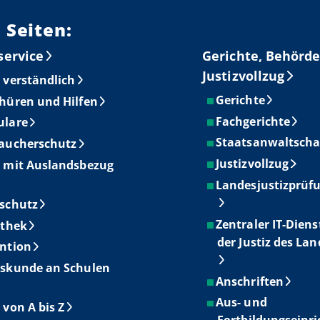
 Seiten:
service
Gerichte, Behörde
Justizvollzug
 verständlich
Gerichte
hüren und Hilfen
Fachgerichte
ulare
Staatsanwaltscha
aucherschutz
Justizvollzug
 mit Auslandsbezug
Landesjustizprüf
schutz
Zentraler IT-Diens
othek
der Justiz des La
ntion
skunde an Schulen
Anschriften
Aus- und
 von A bis Z