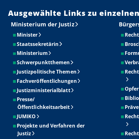
Ausgewählte Links zu einzelnen
Ministerium der Justiz
Bürger
Minister
Recht
Staatssekretärin
Brosc
Ministerium
Form
Schwerpunktthemen
Verbr
Justizpolitische Themen
Recht
Fachveröffentlichungen
Opfer
Justizministerialblatt
Bibli
Presse/
Öffentlichkeitsarbeit
Präve
JUMIKO
Recht
Projekte und Verfahren der
Justiz
Recht