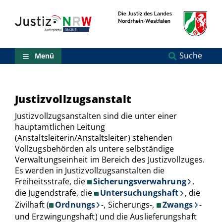
Direkt
Orientierungsbereich
zum
(Sprungmarken)
Inhalt
Zum
technischen
Menü
Suche
Menü
Zur
Suche
Zur
NRW-
Justizvollzugsanstalt
Entscheidungssuche
Zur
Justizvollzugsanstalten sind die unter einer
Hauptnavigation
hauptamtlichen Leitung
Zum
(Anstaltsleiterin/Anstaltsleiter) stehenden
aktuellen
Vollzugsbehörden als untere selbständige
Inhalt
Verwaltungseinheit im Bereich des Justizvollzuges.
Zu
Es werden in Justizvollzugsanstalten die
ausgewählten
Freiheitsstrafe, die
Sicherungsverwahrung
,
Links
zu
die Jugendstrafe, die
Untersuchungshaft
, die
einzelnen
Zivilhaft (
Ordnungs
-, Sicherungs-,
Zwangs
-
Seiten
und Erzwingungshaft) und die Auslieferungshaft